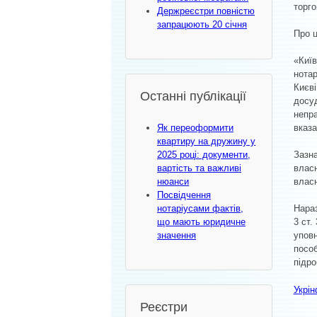
торго
Держреєстри повністю
запрацюють 20 січня
Про 
«Київ
нотар
Києві
Останні публікації
досу
непра
вказа
Як переоформити
квартиру на дружину у
2025 році: документи,
Зазна
вартість та важливі
власн
нюанси
влас
Посвідчення
нотаріусами фактів,
Нараз
що мають юридичне
3 ст.
значення
уповн
пособ
підро
Укрі
Реєстри