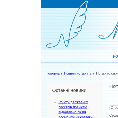
НО
Головна
Новини нотаріату
Нотаріус спр
Нот
Останні новини
Роботу державних
реєстрів повністю
Ство
відновлено після
Столи
російської кібератаки