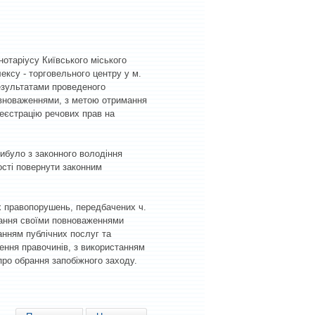
отаріусу Київського міського
ксу - торговельного центру у м.
результатами проведеного
овноваженнями, з метою отримання
реєстрацію речових прав на
вибуло з законного володіння
ості повернути законним
х правопорушень, передбачених ч.
живання своїми повноваженнями
анням публічних послуг та
ення правочинів, з використанням
про обрання запобіжного заходу.