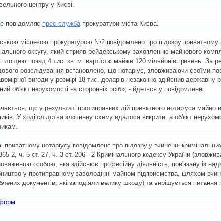
вельного центру у Києві.
це повідомляє
прес-служба
прокуратури міста Києва.
ською місцевою прокуратурою №2 повідомлено про підозру приватному н
іального округу, який сприяв рейдерському захопленню майнового компле
 площею понад 4 тис. кв. м. вартістю майже 120 мільйонів гривень. За 
дового розслідування встановлено, що нотаріус, зловживаючи своїми п
вомірної вигоди у розмірі 18 тис. доларів незаконно здійснив державну 
ний об'єкт нерухомості на сторонніх осіб», - йдеться у повідомленні.
чається, що у результаті протиправних дій приватного нотаріуса майно 
иків. У ході слідства злочинну схему вдалося викрити, а об'єкт нерухом
никам.
і приватному нотаріусу повідомлено про підозру у вчиненні кримінальни
 365-2, ч. 5 ст. 27, ч. 3 ст. 206 - 2 Кримінального кодексу України (злов
оваженою особою, яка здійснює професійну діяльність, пов'язану із над
ництво у протиправному заволодінні майном підприємства, шляхом вчин
блених документів, які заподіяли велику шкоду) та вирішується питання 
нформ