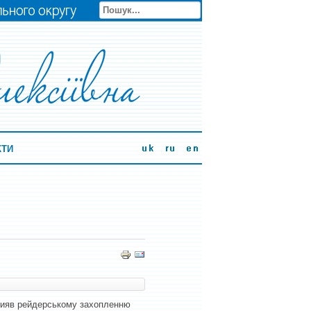
КТИ
прияв рейдерському захопленню