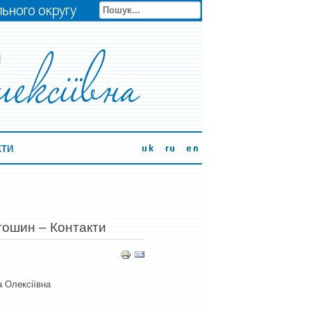
КТИ
тошин – Контакти
а Олексіївна