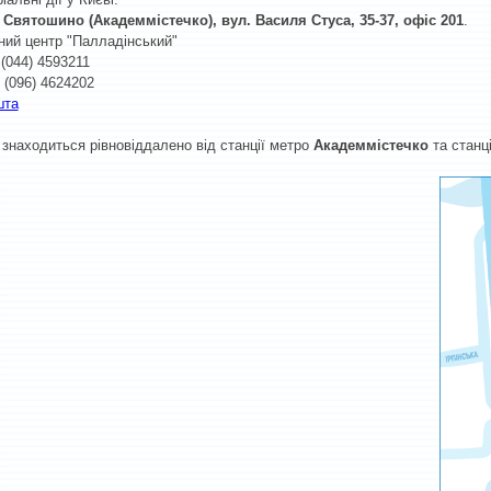
, Святошино (Академмістечко), вул. Василя Стуса, 35-37, офіс 201
.
ний центр "Палладінський"
 (044) 4593211
 (096) 4624202
шта
знаходиться рівновіддалено від станції метро
Академмістечко
та станц