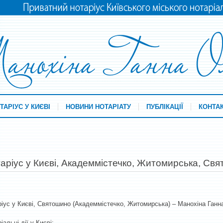
ТАРІУС У КИЄВІ
НОВИНИ НОТАРІАТУ
ПУБЛІКАЦІЇ
КОНТА
аріус у Києві, Академмістечко, Житомирська, Свя
іус у Києві, Святошино (Академмістечко, Житомирська) – Манохіна Ганн
іальні дії у Києві: