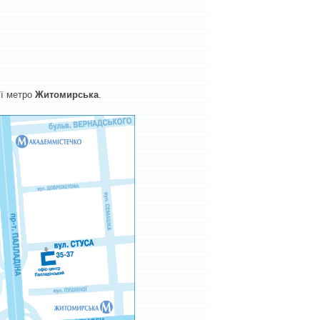
ії метро
Житомирська
.