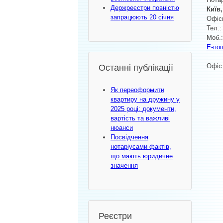
Держреєстри повністю
Київ
запрацюють 20 січня
Офіс
Тел.:
Моб.:
Е-по
Офіс 
Останні публікації
Як переоформити
квартиру на дружину у
2025 році: документи,
вартість та важливі
нюанси
Посвідчення
нотаріусами фактів,
що мають юридичне
значення
Реєстри