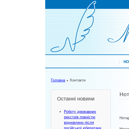
НО
Головна
Контакти
Нот
Останні новини
Роботу державних
реєстрів повністю
Нотар
відновлено після
російської кібератаки
Нотар