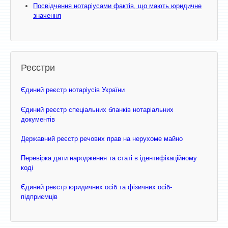
Посвідчення нотаріусами фактів, що мають юридичне
значення
Реєстри
Єдиний реєстр нотаріусів України
Єдиний реєстр спеціальних бланків нотаріальних
документів
Державний реєстр речових прав на нерухоме майно
Перевірка дати народження та статі в ідентифікаційному
коді
Єдиний реєстр юридичних осіб та фізичних осіб-
підприємців