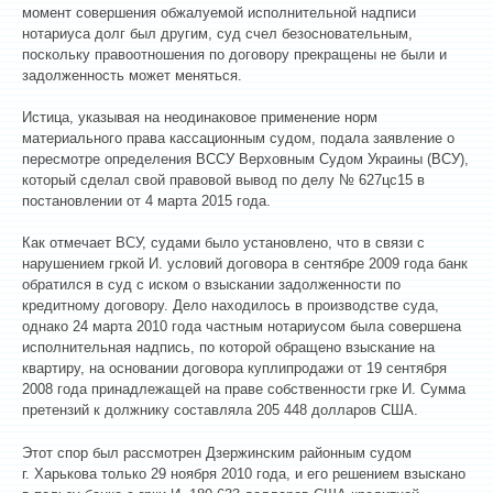
момент совершения обжалуемой исполнительной надписи
нотариуса долг был другим, суд счел безосновательным,
поскольку правоотношения по договору прекращены не были и
задолженность может меняться.
Истица, указывая на неодинаковое применение норм
материального права кассационным судом, подала заявление о
пересмотре определения ВССУ Верховным Судом Украины (ВСУ),
который сделал свой правовой вывод по делу № 6­27цс15 в
постановлении от 4 марта 2015 года.
Как отмечает ВСУ, судами было установлено, что в связи с
нарушением гр­кой И. условий договора в сентябре 2009 года банк
обратился в суд с иском о взыскании задолженности по
кредитному договору. Дело находилось в производстве суда,
однако 24 марта 2010 года частным нотариусом была совершена
исполнительная надпись, по которой обращено взыскание на
квартиру, на основании договора купли­продажи от 19 сентября
2008 года принадлежащей на праве собственности гр­ке И. Сумма
претензий к должнику составляла 205 448 долларов США.
Этот спор был рассмотрен Дзержинским районным судом
г. Харькова только 29 ноября 2010 года, и его решением взыскано