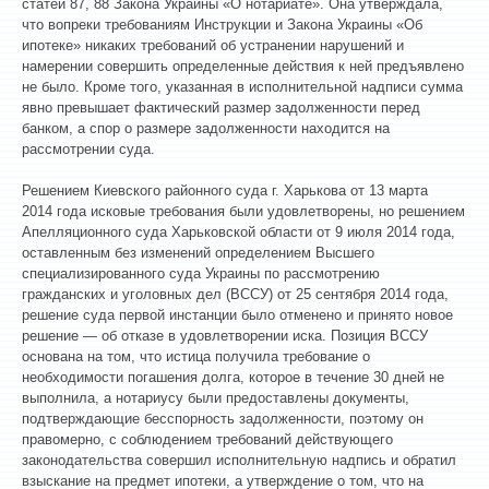
статей 87, 88 Закона Украины «О нотариате». Она утверждала,
что вопреки требованиям Инструкции и Закона Украины «Об
ипотеке» никаких требований об устранении нарушений и
намерении совершить определенные действия к ней предъявлено
не было. Кроме того, указанная в исполнительной надписи сумма
явно превышает фактический размер задолженности перед
банком, а спор о размере задолженности находится на
рассмотрении суда.
Решением Киевского районного суда г. Харькова от 13 марта
2014 года исковые требования были удовлетворены, но решением
Апелляционного суда Харьковской области от 9 июля 2014 года,
оставленным без изменений определением Высшего
специализированного суда Украины по рассмотрению
гражданских и уголовных дел (ВССУ) от 25 сентября 2014 года,
решение суда первой инстанции было отменено и принято новое
решение — об отказе в удовлетворении иска. Позиция ВССУ
основана на том, что истица получила требование о
необходимости погашения долга, которое в течение 30 дней не
выполнила, а нотариусу были предоставлены документы,
подтверждающие бесспорность задолженности, поэтому он
правомерно, с соблюдением требований действующего
законодательства совершил исполнительную надпись и обратил
взыскание на предмет ипотеки, а утверждение о том, что на