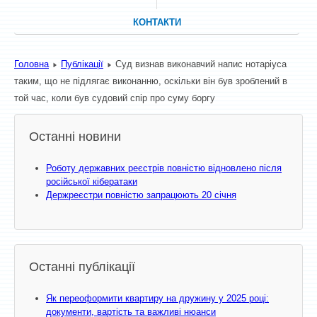
КОНТАКТИ
Головна
Публікації
Суд визнав виконавчий напис нотаріуса
таким, що не підлягає виконанню, оскільки він був зроблений в
той час, коли був судовий спір про суму боргу
Останні новини
Роботу державних реєстрів повністю відновлено після
російської кібератаки
Держреєстри повністю запрацюють 20 січня
Останні публікації
Як переоформити квартиру на дружину у 2025 році:
документи, вартість та важливі нюанси