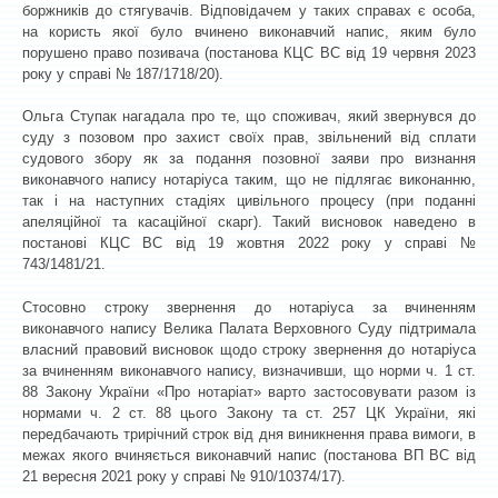
боржників до стягувачів. Відповідачем у таких справах є особа,
на користь якої було вчинено виконавчий напис, яким було
порушено право позивача (постанова КЦС ВС від 19 червня 2023
року у справі № 187/1718/20).
Ольга Ступак нагадала про те, що споживач, який звернувся до
суду з позовом про захист своїх прав, звільнений від сплати
судового збору як за подання позовної заяви про визнання
виконавчого напису нотаріуса таким, що не підлягає виконанню,
так і на наступних стадіях цивільного процесу (при поданні
апеляційної та касаційної скарг). Такий висновок наведено в
постанові КЦС ВС від 19 жовтня 2022 року у справі №
743/1481/21.
Стосовно строку звернення до нотаріуса за вчиненням
виконавчого напису Велика Палата Верховного Суду підтримала
власний правовий висновок щодо строку звернення до нотаріуса
за вчиненням виконавчого напису, визначивши, що норми ч. 1 ст.
88 Закону України «Про нотаріат» варто застосовувати разом із
нормами ч. 2 ст. 88 цього Закону та ст. 257 ЦК України, які
передбачають трирічний строк від дня виникнення права вимоги, в
межах якого вчиняється виконавчий напис (постанова ВП ВС від
21 вересня 2021 року у справі № 910/10374/17).