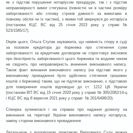
як з підстав порушення нотаріусом процедури, так і з підстав
неправомірності вимог стягувача (повністю чи в частині розміру
заборгованості або спливу строків давності за вимогами в
повному обсязі чи їх частині), з якими той звернувся до нотаріуса
(постанова КЦС ВС від 25 січня 2023 року у справі №
523/1585/17).
Окрім цього, Ольга Ступак зауважила, що наявність спору в суді
за позовом кредитора до боржника про стягнення суми
заборгованості за кредитним договором не спростовує висновок
про безспірність заборгованості цього боржника та жодним чином
не свідчить про неправомірність вчинення виконавчого напису.
Також факт визнання виконавчого напису (на підставі якого у
виконавчому провадженні було здійснено стягнення грошових
коштів з боржника) таким, що не підлягає виконанню, є підставою
для повернення коштів відповідно до ст. 1212 ЦК України
(постанови ВП ВС від 15 січня 2020 року у справі № 305/2082/14-ц
і КЦС ВС від 8 вересня 2021 року у справі № 201/6498/20).
Спікерка зупинилася і на справах про надання дозволу на
виконання на території України виконавчого напису нотаріуса,
заміну сторони виконавчого провадження.
Детальніше з відповідною практикою Верховного Суду можна