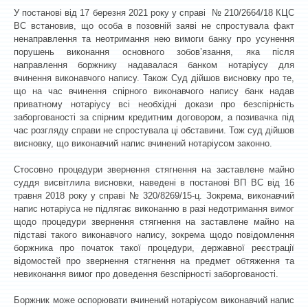
У постанові від 17 березня 2021 року у справі № 210/2664/18 КЦС
ВС встановив, що особа в позовній заяві не спростувала факт
ненаправлення та неотримання нею вимоги банку про усунення
порушень виконання основного зобов’язання, яка після
направлення боржнику надавалася банком нотаріусу для
вчинення виконавчого напису. Також Суд дійшов висновку про те,
що на час вчинення спірного виконавчого напису банк надав
приватному нотаріусу всі необхідні докази про безспірність
заборгованості за спірним кредитним договором, а позивачка під
час розгляду справи не спростувала ці обставини. Тож суд дійшов
висновку, що виконавчий напис вчинений нотаріусом законно.
Стосовно процедури звернення стягнення на заставлене майно
суддя висвітлила висновки, наведені в постанові ВП ВС від 16
травня 2018 року у справі № 320/8269/15-ц. Зокрема, виконавчий
напис нотаріуса не підлягає виконанню в разі недотримання вимог
щодо процедури звернення стягнення на заставлене майно на
підставі такого виконавчого напису, зокрема щодо повідомлення
боржника про початок такої процедури, державної реєстрації
відомостей про звернення стягнення на предмет обтяження та
невиконання вимог про доведення безспірності заборгованості.
Боржник може оспорювати вчинений нотаріусом виконавчий напис