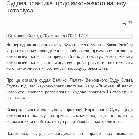
Судова практика щодо виконавчого напису
нотаріуса
Створено: Середа, 20 листопада 2024, 17:14
На період дії воєнного стану було внесено зміни в Закон України
«Про виконавче провадження» і заборонено примусове виконання
виконавчих написів нотаріуса. Сьогодні нотаріус може вчинити
виконавчий напис, але стягувачу треба розуміти, що виконати
його неможливо, як і розпочати процедуру виконання.
Про це сказала суддя Великої Палати Верховного Суду Ольга
Ступак під час науково-практичного вебінару «Виконавчий напис
нотаріуса, правове регулювання, судова практика і нотаріальна
практика».
Спікерка висвітлила судову практику Верховного Суду щодо
виконавчого напису нотаріуса, зазначивши, що це один з
ефективних способів захисту прав добросовісних кредиторів.
Насамперед суддя зосередилася на справах про визнання