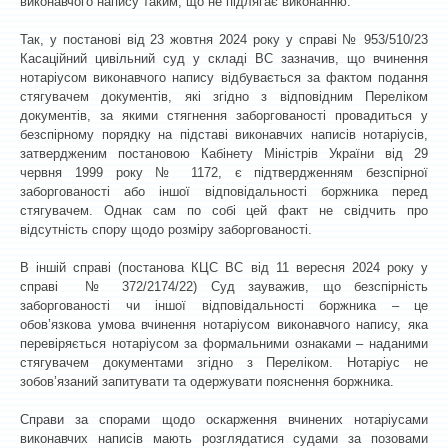
виконавчого напису таким, що не підлягає виконанню.
Так, у постанові від 23 жовтня 2024 року у справі № 953/510/23
Касаційний цивільний суд у складі ВС зазначив, що вчинення
нотаріусом виконавчого напису відбувається за фактом подання
стягувачем документів, які згідно з відповідним Переліком
документів, за якими стягнення заборгованості провадиться у
безспірному порядку на підставі виконавчих написів нотаріусів,
затвердженим постановою Кабінету Міністрів України від 29
червня 1999 року № 1172, є підтвердженням безспірної
заборгованості або іншої відповідальності боржника перед
стягувачем. Однак сам по собі цей факт не свідчить про
відсутність спору щодо розміру заборгованості.
В іншій справі (постанова КЦС ВС від 11 вересня 2024 року у
справі № 372/2174/22) Суд зауважив, що безспірність
заборгованості чи іншої відповідальності боржника – це
обов’язкова умова вчинення нотаріусом виконавчого напису, яка
перевіряється нотаріусом за формальними ознаками – наданими
стягувачем документами згідно з Переліком. Нотаріус не
зобов’язаний запитувати та одержувати пояснення боржника.
Справи за спорами щодо оскарження вчинених нотаріусами
виконавчих написів мають розглядатися судами за позовами