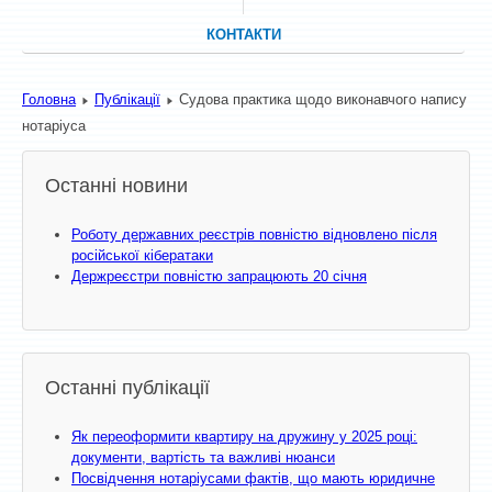
КОНТАКТИ
Головна
Публікації
Судова практика щодо виконавчого напису
нотаріуса
Останні новини
Роботу державних реєстрів повністю відновлено після
російської кібератаки
Держреєстри повністю запрацюють 20 січня
Останні публікації
Як переоформити квартиру на дружину у 2025 році:
документи, вартість та важливі нюанси
Посвідчення нотаріусами фактів, що мають юридичне